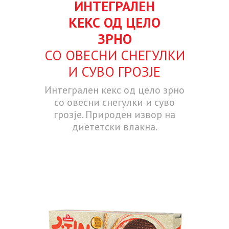
ИНТЕГРАЛЕН
КЕКС ОД ЦЕЛО
ЗРНО
СО ОВЕСНИ СНЕГУЛКИ
И СУВО ГРОЗЈЕ
Интегрален кекс од цело зрно
со овесни снегулки и суво
грозје. Природен извор на
диететски влакна.