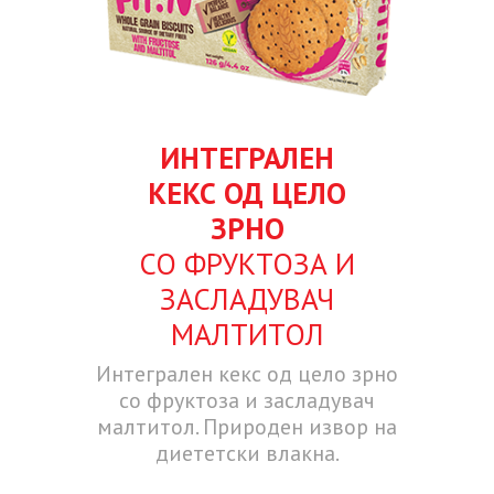
ИНТЕГРАЛЕН
КЕКС ОД ЦЕЛО
ЗРНО
СО ФРУКТОЗА И
ЗАСЛАДУВАЧ
МАЛТИТОЛ
Интегрален кекс од цело зрно
со фруктоза и засладувач
малтитол. Природен извор на
диететски влакна.