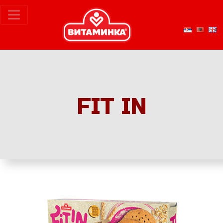
FIT IN