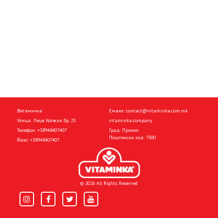
Витаминка
Емаил:
contact@vitaminka.com.mk
Улица: Леце Котески бр. 23
vitaminka.company
Телефон:
+38948407407
Град: Прилеп
Поштенски код: 7500
Факс:
+38948407407
© 2026 All Rights Reserved