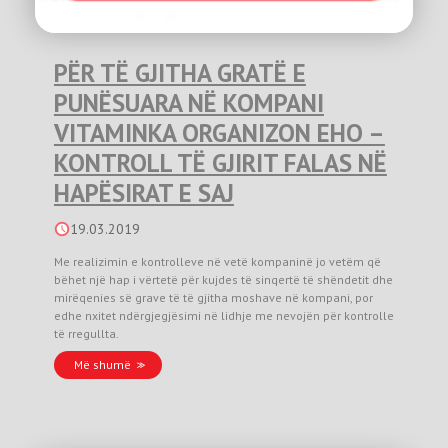
PËR TË GJITHA GRATË E
PUNËSUARA NË KOMPANI
VITAMINKA ORGANIZON EHO –
KONTROLL TË GJIRIT FALAS NË
HAPËSIRAT E SAJ
19.03.2019
Me realizimin e kontrolleve në vetë kompaninë jo vetëm që
bëhet një hap i vërtetë për kujdes të sinqertë të shëndetit dhe
mirëqenies së grave të të gjitha moshave në kompani, por
edhe nxitet ndërgjegjësimi në lidhje me nevojën për kontrolle
të rregullta.
Më shumë