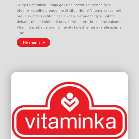
70 vjet Vitaminka – shija që i lidh brezat Ka brende që i
blejmë. Ka edhe brende me të cilat rritemi. Vitaminka tashmë
prej 70 vjetësh është pjesë e kësaj historie të dytë. Shtatë
dekada, nëpër kohëra të ndryshme, shtete, breza dhe zakone,
Vitaminka mbeti e pranishme aty ku është më e rëndësishme
– në …
Më shumë