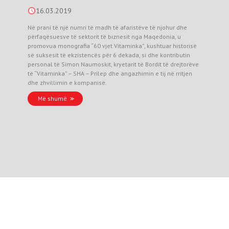
16.03.2019
Në prani të një numri të madh të afaristëve të njohur dhe
përfaqësuesve të sektorit të biznesit nga Maqedonia, u
promovua monografia “60 vjet Vitaminka”, kushtuar historisë
së suksesit të ekzistencës për 6 dekada, si dhe kontributin
personal të Simon Naumoskit, kryetarit të Bordit të drejtorëve
të “Vitaminka” – SHA – Prilep dhe angazhimin e tij në rritjen
dhe zhvillimin e kompanisë.
Më shumë