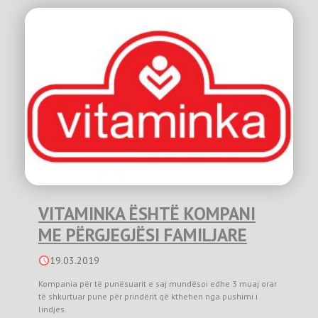
VITAMINKA ËSHTË KOMPANI
ME PËRGJEGJËSI FAMILJARE
19.03.2019
Kompania për të punësuarit e saj mundësoi edhe 3 muaj orar
të shkurtuar pune për prindërit që kthehen nga pushimi i
lindjes.