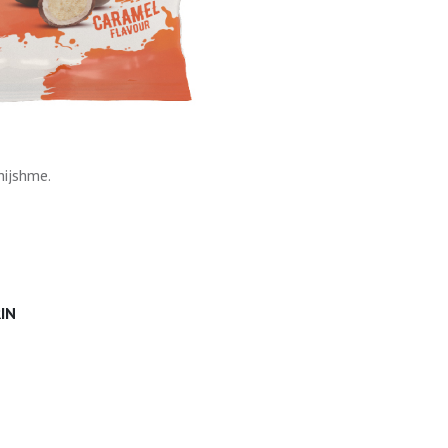
hijshme.
IN