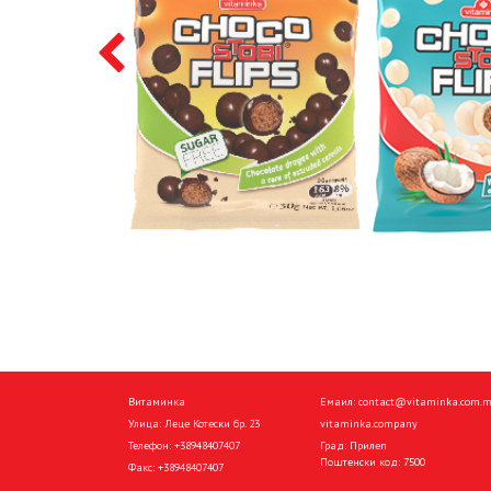
Витаминка
Емаил:
contact@vitaminka.com.
Улица: Леце Котески бр. 23
vitaminka.company
Телефон:
+38948407407
Град: Прилеп
Поштенски код: 7500
Факс:
+38948407407