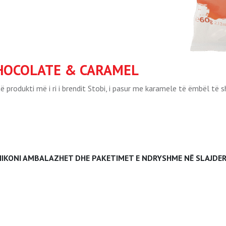
CHOCOLATE & CARAMEL
rodukti më i ri i brendit Stobi, i pasur me karamele të ëmbël të s
HIKONI AMBALAZHET DHE PAKETIMET E NDRYSHME NË SLAJDER