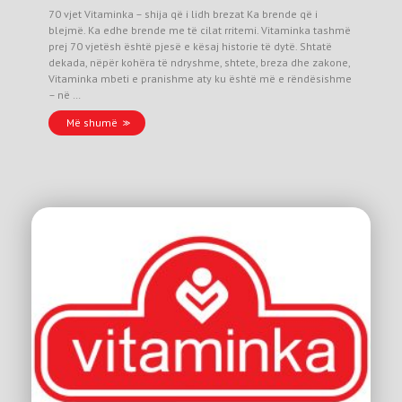
70 vjet Vitaminka – shija që i lidh brezat Ka brende që i
blejmë. Ka edhe brende me të cilat rritemi. Vitaminka tashmë
prej 70 vjetësh është pjesë e kësaj historie të dytë. Shtatë
dekada, nëpër kohëra të ndryshme, shtete, breza dhe zakone,
Vitaminka mbeti e pranishme aty ku është më e rëndësishme
– në …
Më shumë