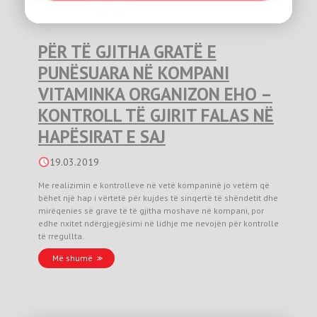
PËR TË GJITHA GRATË E
PUNËSUARA NË KOMPANI
VITAMINKA ORGANIZON EHO –
KONTROLL TË GJIRIT FALAS NË
HAPËSIRAT E SAJ
19.03.2019
Me realizimin e kontrolleve në vetë kompaninë jo vetëm që
bëhet një hap i vërtetë për kujdes të sinqertë të shëndetit dhe
mirëqenies së grave të të gjitha moshave në kompani, por
edhe nxitet ndërgjegjësimi në lidhje me nevojën për kontrolle
të rregullta.
Më shumë