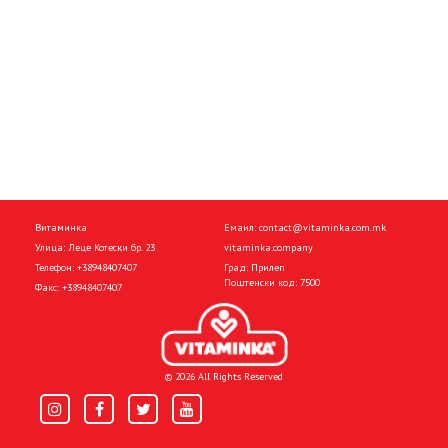
Витаминка
Емаил:
contact@vitaminka.com.mk
Улица: Леце Котески бр. 23
vitaminka.company
Телефон:
+38948407407
Град: Прилеп
Поштенски код: 7500
Факс:
+38948407407
© 2026 All Rights Reserved