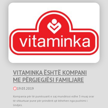
VITAMINKA ËSHTË KOMPANI
ME PËRGJEGJËSI FAMILJARE
19.03.2019
Kompania për të punësuarit e saj mundësoi edhe 3 muaj orar
të shkurtuar pune për prindërit që kthehen nga pushimi i
lindjes.