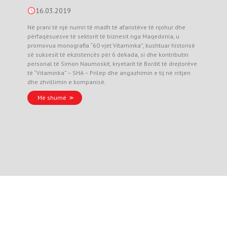
16.03.2019
Në prani të një numri të madh të afaristëve të njohur dhe
përfaqësuesve të sektorit të biznesit nga Maqedonia, u
promovua monografia “60 vjet Vitaminka”, kushtuar historisë
së suksesit të ekzistencës për 6 dekada, si dhe kontributin
personal të Simon Naumoskit, kryetarit të Bordit të drejtorëve
të “Vitaminka” – SHA – Prilep dhe angazhimin e tij në rritjen
dhe zhvillimin e kompanisë.
Më shumë