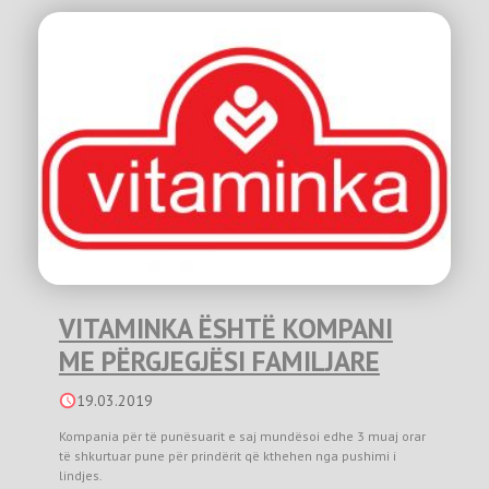
VITAMINKA ËSHTË KOMPANI
ME PËRGJEGJËSI FAMILJARE
19.03.2019
Kompania për të punësuarit e saj mundësoi edhe 3 muaj orar
të shkurtuar pune për prindërit që kthehen nga pushimi i
lindjes.