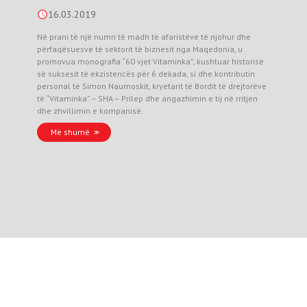
16.03.2019
Në prani të një numri të madh të afaristëve të njohur dhe
përfaqësuesve të sektorit të biznesit nga Maqedonia, u
promovua monografia “60 vjet Vitaminka”, kushtuar historisë
së suksesit të ekzistencës për 6 dekada, si dhe kontributin
personal të Simon Naumoskit, kryetarit të Bordit të drejtorëve
të “Vitaminka” – SHA – Prilep dhe angazhimin e tij në rritjen
dhe zhvillimin e kompanisë.
Më shumë