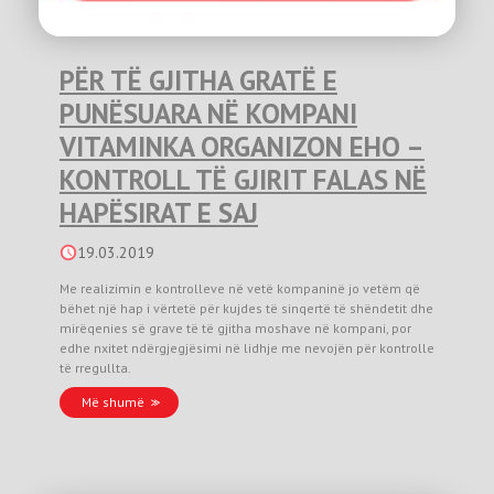
PËR TË GJITHA GRATË E
PUNËSUARA NË KOMPANI
VITAMINKA ORGANIZON EHO –
KONTROLL TË GJIRIT FALAS NË
HAPËSIRAT E SAJ
19.03.2019
Me realizimin e kontrolleve në vetë kompaninë jo vetëm që
bëhet një hap i vërtetë për kujdes të sinqertë të shëndetit dhe
mirëqenies së grave të të gjitha moshave në kompani, por
edhe nxitet ndërgjegjësimi në lidhje me nevojën për kontrolle
të rregullta.
Më shumë