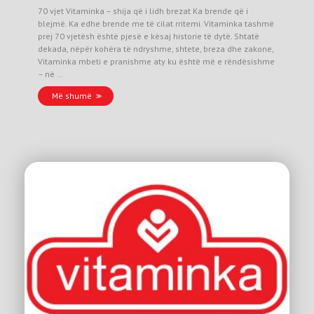
70 vjet Vitaminka – shija që i lidh brezat Ka brende që i
blejmë. Ka edhe brende me të cilat rritemi. Vitaminka tashmë
prej 70 vjetësh është pjesë e kësaj historie të dytë. Shtatë
dekada, nëpër kohëra të ndryshme, shtete, breza dhe zakone,
Vitaminka mbeti e pranishme aty ku është më e rëndësishme
– në …
Më shumë