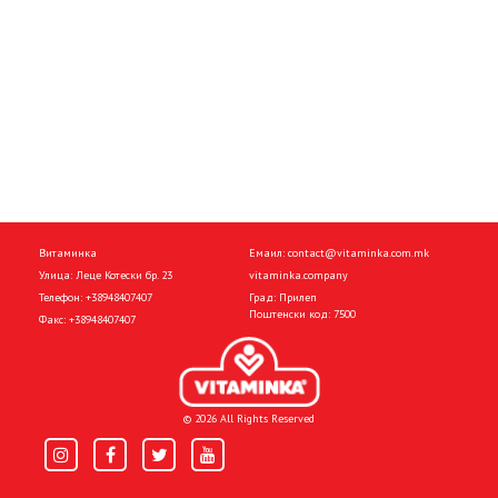
Витаминка
Емаил:
contact@vitaminka.com.mk
Улица: Леце Котески бр. 23
vitaminka.company
Телефон:
+38948407407
Град: Прилеп
Поштенски код: 7500
Факс:
+38948407407
© 2026 All Rights Reserved