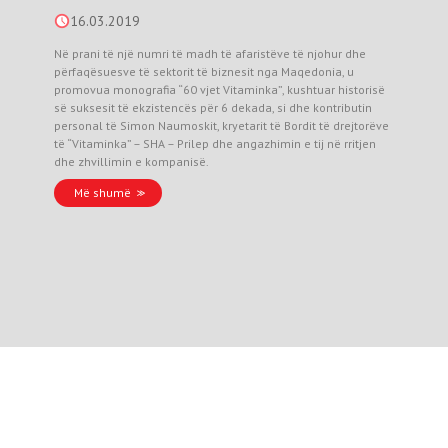
16.03.2019
Në prani të një numri të madh të afaristëve të njohur dhe
përfaqësuesve të sektorit të biznesit nga Maqedonia, u
promovua monografia “60 vjet Vitaminka”, kushtuar historisë
së suksesit të ekzistencës për 6 dekada, si dhe kontributin
personal të Simon Naumoskit, kryetarit të Bordit të drejtorëve
të “Vitaminka” – SHA – Prilep dhe angazhimin e tij në rritjen
dhe zhvillimin e kompanisë.
Më shumë