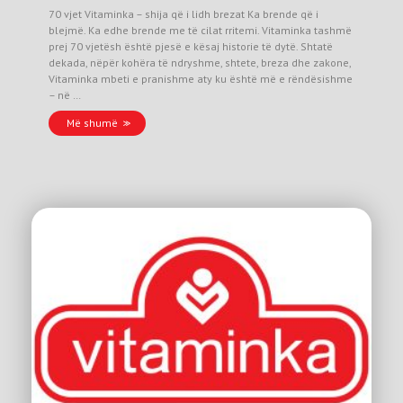
70 vjet Vitaminka – shija që i lidh brezat Ka brende që i
blejmë. Ka edhe brende me të cilat rritemi. Vitaminka tashmë
prej 70 vjetësh është pjesë e kësaj historie të dytë. Shtatë
dekada, nëpër kohëra të ndryshme, shtete, breza dhe zakone,
Vitaminka mbeti e pranishme aty ku është më e rëndësishme
– në …
Më shumë