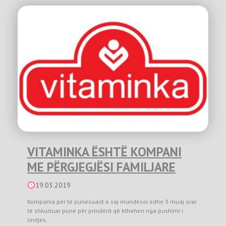
VITAMINKA ËSHTË KOMPANI
ME PËRGJEGJËSI FAMILJARE
19.03.2019
Kompania për të punësuarit e saj mundësoi edhe 3 muaj orar
të shkurtuar pune për prindërit që kthehen nga pushimi i
lindjes.