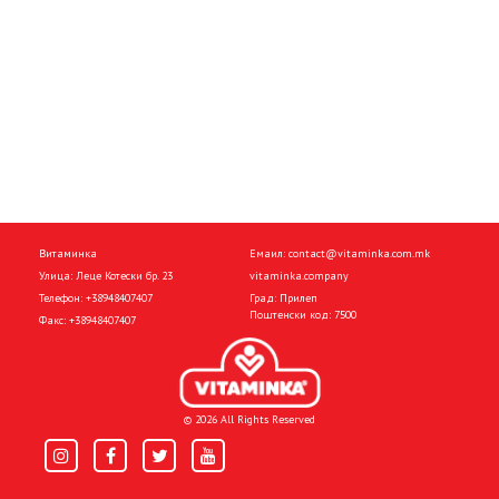
Витаминка
Емаил:
contact@vitaminka.com.mk
Улица: Леце Котески бр. 23
vitaminka.company
Телефон:
+38948407407
Град: Прилеп
Поштенски код: 7500
Факс:
+38948407407
© 2026 All Rights Reserved