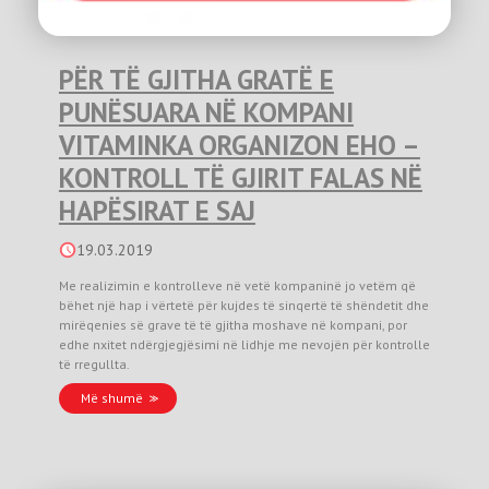
PËR TË GJITHA GRATË E
PUNËSUARA NË KOMPANI
VITAMINKA ORGANIZON EHO –
KONTROLL TË GJIRIT FALAS NË
HAPËSIRAT E SAJ
19.03.2019
Me realizimin e kontrolleve në vetë kompaninë jo vetëm që
bëhet një hap i vërtetë për kujdes të sinqertë të shëndetit dhe
mirëqenies së grave të të gjitha moshave në kompani, por
edhe nxitet ndërgjegjësimi në lidhje me nevojën për kontrolle
të rregullta.
Më shumë