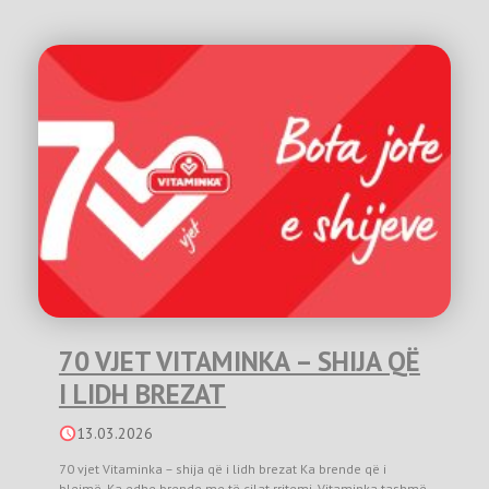
70 VJET VITAMINKA – SHIJA QË
I LIDH BREZAT
13.03.2026
70 vjet Vitaminka – shija që i lidh brezat Ka brende që i
blejmë. Ka edhe brende me të cilat rritemi. Vitaminka tashmë