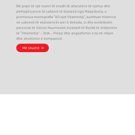
Në prani të një numri të madh të afaristëve të njohur dhe
përfaqësuesve të sektorit të biznesit nga Maqedonia, u
promovua monografia “60 vjet Vitaminka”, kushtuar historisë
së suksesit të ekzistencës për 6 dekada, si dhe kontributin
personal të Simon Naumoskit, kryetarit të Bordit të drejtorëve
të “Vitaminka” – SHA – Prilep dhe angazhimin e tij në rritjen
dhe zhvillimin e kompanisë.
Më shumë