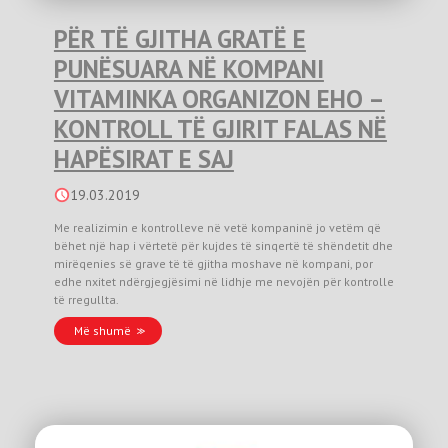
PËR TË GJITHA GRATË E
PUNËSUARA NË KOMPANI
VITAMINKA ORGANIZON EHO –
KONTROLL TË GJIRIT FALAS NË
HAPËSIRAT E SAJ
19.03.2019
Me realizimin e kontrolleve në vetë kompaninë jo vetëm që
bëhet një hap i vërtetë për kujdes të sinqertë të shëndetit dhe
mirëqenies së grave të të gjitha moshave në kompani, por
edhe nxitet ndërgjegjësimi në lidhje me nevojën për kontrolle
të rregullta.
Më shumë