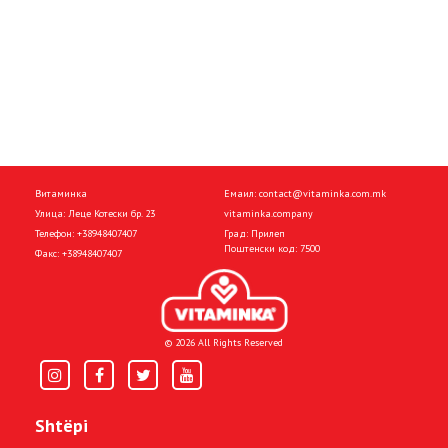
Витаминка
Емаил:
contact@vitaminka.com.mk
Улица: Леце Котески бр. 23
vitaminka.company
Телефон:
+38948407407
Град: Прилеп
Поштенски код: 7500
Факс:
+38948407407
© 2026 All Rights Reserved
Shtëpi