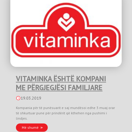
VITAMINKA ËSHTË KOMPANI
ME PËRGJEGJËSI FAMILJARE
19.03.2019
Kompania për të punësuarit e saj mundësoi edhe 3 muaj orar
të shkurtuar pune për prindërit që kthehen nga pushimi i
lindjes.
Më shumë