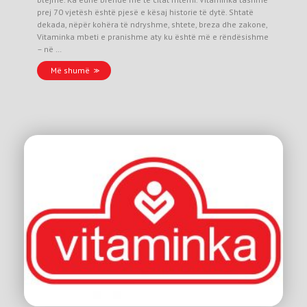
prej 70 vjetësh është pjesë e kësaj historie të dytë. Shtatë
dekada, nëpër kohëra të ndryshme, shtete, breza dhe zakone,
Vitaminka mbeti e pranishme aty ku është më e rëndësishme
– në …
Më shumë