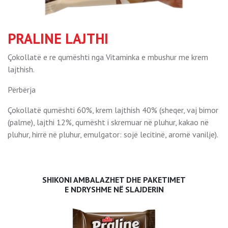
PRALINE LAJTHI
Çokollatë e re qumështi nga Vitaminka e mbushur me krem
lajthish.
Përbërja
Çokollatë qumështi 60%, krem lajthish 40% (sheqer, vaj bimor
(palme), lajthi 12%, qumësht i skremuar në pluhur, kakao në
pluhur, hirrë në pluhur, emulgator: sojë lecitinë, aromë vanilje).
SHIKONI AMBALAZHET DHE PAKETIMET
E NDRYSHME NË SLAJDERIN