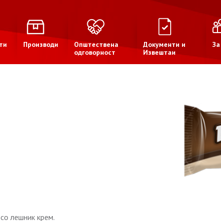
ти
Производи
Општествена
Документи и
За
одговорност
Извештаи
со лешник крем.