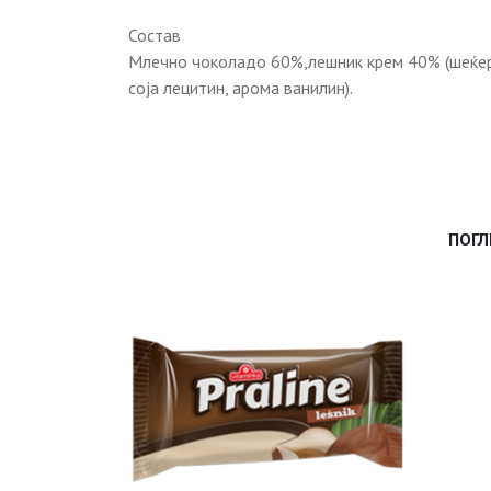
Состав
Млечно чоколадо 60%,лешник крем 40% (шеќер ,
соја лецитин, арома ванилин).
ПОГЛ