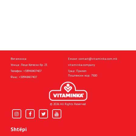
Витаминка
Емаил:
contact@vitaminka.com.mk
Улица: Леце Котески бр. 23
vitaminka.company
Телефон:
+38948407407
Град: Прилеп
Поштенски код: 7500
Факс:
+38948407407
© 2026 All Rights Reserved
Shtëpi