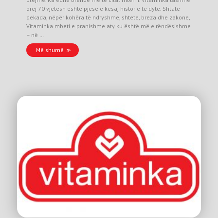
prej 70 vjetësh është pjesë e kësaj historie të dytë. Shtatë
dekada, nëpër kohëra të ndryshme, shtete, breza dhe zakone,
Vitaminka mbeti e pranishme aty ku është më e rëndësishme
– në …
Më shumë