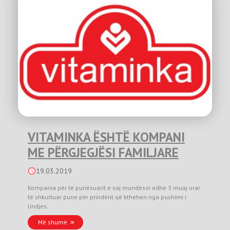
VITAMINKA ËSHTË KOMPANI
ME PËRGJEGJËSI FAMILJARE
19.03.2019
Kompania për të punësuarit e saj mundësoi edhe 3 muaj orar
të shkurtuar pune për prindërit që kthehen nga pushimi i
lindjes.
Më shumë