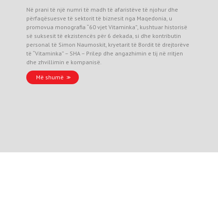
Në prani të një numri të madh të afaristëve të njohur dhe
përfaqësuesve të sektorit të biznesit nga Maqedonia, u
promovua monografia “60 vjet Vitaminka”, kushtuar historisë
së suksesit të ekzistencës për 6 dekada, si dhe kontributin
personal të Simon Naumoskit, kryetarit të Bordit të drejtorëve
të “Vitaminka” – SHA – Prilep dhe angazhimin e tij në rritjen
dhe zhvillimin e kompanisë.
Më shumë