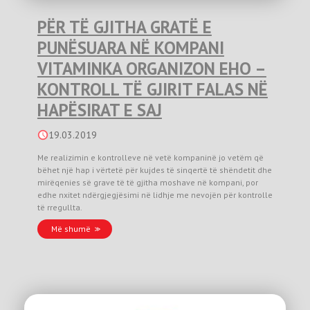
PËR TË GJITHA GRATË E
PUNËSUARA NË KOMPANI
VITAMINKA ORGANIZON EHO –
KONTROLL TË GJIRIT FALAS NË
HAPËSIRAT E SAJ
19.03.2019
Me realizimin e kontrolleve në vetë kompaninë jo vetëm që
bëhet një hap i vërtetë për kujdes të sinqertë të shëndetit dhe
mirëqenies së grave të të gjitha moshave në kompani, por
edhe nxitet ndërgjegjësimi në lidhje me nevojën për kontrolle
të rregullta.
Më shumë