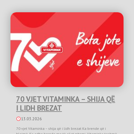
70 VJET VITAMINKA – SHIJA QË
I LIDH BREZAT
13.03.2026
70 vjet Vitaminka – shija që i lidh brezat Ka brende që i
blejmë. Ka edhe brende me të cilat rritemi. Vitaminka tashmë