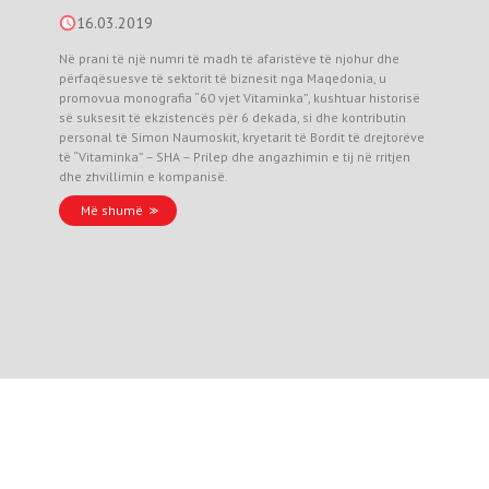
16.03.2019
Në prani të një numri të madh të afaristëve të njohur dhe
përfaqësuesve të sektorit të biznesit nga Maqedonia, u
promovua monografia “60 vjet Vitaminka”, kushtuar historisë
së suksesit të ekzistencës për 6 dekada, si dhe kontributin
personal të Simon Naumoskit, kryetarit të Bordit të drejtorëve
të “Vitaminka” – SHA – Prilep dhe angazhimin e tij në rritjen
dhe zhvillimin e kompanisë.
Më shumë