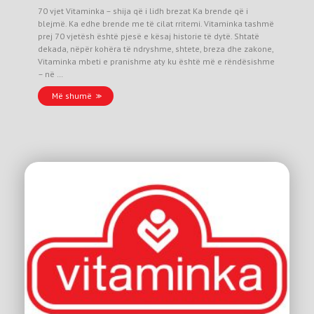
70 vjet Vitaminka – shija që i lidh brezat Ka brende që i
blejmë. Ka edhe brende me të cilat rritemi. Vitaminka tashmë
prej 70 vjetësh është pjesë e kësaj historie të dytë. Shtatë
dekada, nëpër kohëra të ndryshme, shtete, breza dhe zakone,
Vitaminka mbeti e pranishme aty ku është më e rëndësishme
– në …
Më shumë