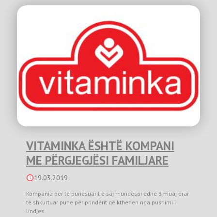
VITAMINKA ËSHTË KOMPANI
ME PËRGJEGJËSI FAMILJARE
19.03.2019
Kompania për të punësuarit e saj mundësoi edhe 3 muaj orar
të shkurtuar pune për prindërit që kthehen nga pushimi i
lindjes.