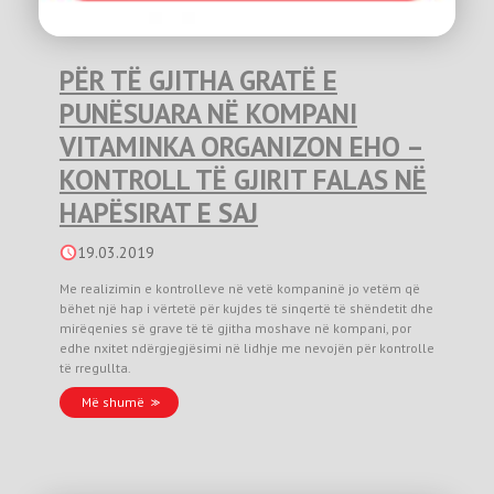
PËR TË GJITHA GRATË E
PUNËSUARA NË KOMPANI
VITAMINKA ORGANIZON EHO –
KONTROLL TË GJIRIT FALAS NË
HAPËSIRAT E SAJ
19.03.2019
Me realizimin e kontrolleve në vetë kompaninë jo vetëm që
bëhet një hap i vërtetë për kujdes të sinqertë të shëndetit dhe
mirëqenies së grave të të gjitha moshave në kompani, por
edhe nxitet ndërgjegjësimi në lidhje me nevojën për kontrolle
të rregullta.
Më shumë