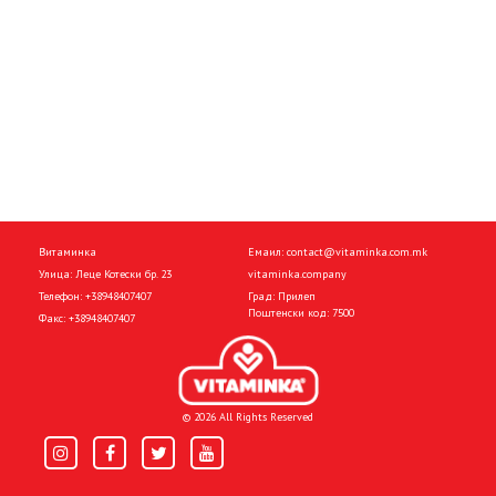
Витаминка
Емаил:
contact@vitaminka.com.mk
Улица: Леце Котески бр. 23
vitaminka.company
Телефон:
+38948407407
Град: Прилеп
Поштенски код: 7500
Факс:
+38948407407
© 2026 All Rights Reserved