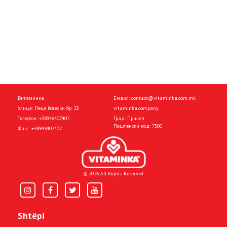
Витаминка
Емаил:
contact@vitaminka.com.mk
Улица: Леце Котески бр. 23
vitaminka.company
Телефон:
+38948407407
Град: Прилеп
Поштенски код: 7500
Факс:
+38948407407
© 2026 All Rights Reserved
Shtëpi