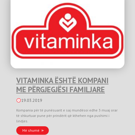
VITAMINKA ËSHTË KOMPANI
ME PËRGJEGJËSI FAMILJARE
19.03.2019
Kompania për të punësuarit e saj mundësoi edhe 3 muaj orar
të shkurtuar pune për prindërit që kthehen nga pushimi i
lindjes.
Më shumë