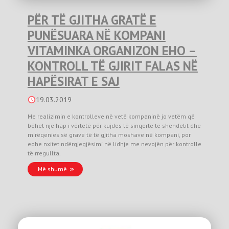
PËR TË GJITHA GRATË E
PUNËSUARA NË KOMPANI
VITAMINKA ORGANIZON EHO –
KONTROLL TË GJIRIT FALAS NË
HAPËSIRAT E SAJ
19.03.2019
Me realizimin e kontrolleve në vetë kompaninë jo vetëm që
bëhet një hap i vërtetë për kujdes të sinqertë të shëndetit dhe
mirëqenies së grave të të gjitha moshave në kompani, por
edhe nxitet ndërgjegjësimi në lidhje me nevojën për kontrolle
të rregullta.
Më shumë