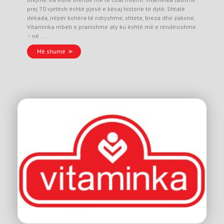
prej 70 vjetësh është pjesë e kësaj historie të dytë. Shtatë
dekada, nëpër kohëra të ndryshme, shtete, breza dhe zakone,
Vitaminka mbeti e pranishme aty ku është më e rëndësishme
– në …
Më shumë