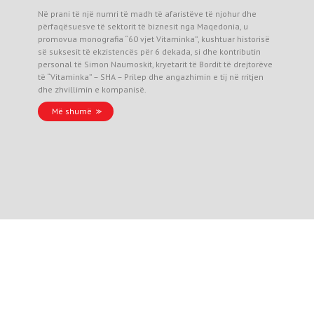
Në prani të një numri të madh të afaristëve të njohur dhe
përfaqësuesve të sektorit të biznesit nga Maqedonia, u
promovua monografia “60 vjet Vitaminka”, kushtuar historisë
së suksesit të ekzistencës për 6 dekada, si dhe kontributin
personal të Simon Naumoskit, kryetarit të Bordit të drejtorëve
të “Vitaminka” – SHA – Prilep dhe angazhimin e tij në rritjen
dhe zhvillimin e kompanisë.
Më shumë