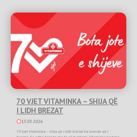
70 VJET VITAMINKA – SHIJA QË
I LIDH BREZAT
13.03.2026
70 vjet Vitaminka – shija që i lidh brezat Ka brende që i
blejmë. Ka edhe brende me të cilat rritemi. Vitaminka tashmë