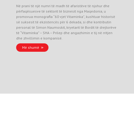
Në prani të një numri të madh të afaristëve të njohur dhe
përfaqësuesve të sektorit të biznesit nga Maqedonia, u
promovua monografia “60 vjet Vitaminka”, kushtuar historisë
së suksesit të ekzistencës për 6 dekada, si dhe kontributin
personal të Simon Naumoskit, kryetarit të Bordit të drejtorëve
të “Vitaminka” – SHA – Prilep dhe angazhimin e tij në rritjen
dhe zhvillimin e kompanisë.
Më shumë