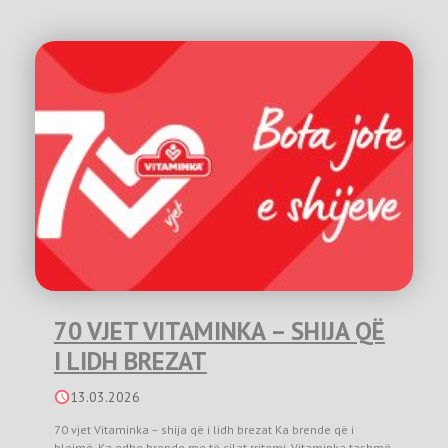
70 VJET VITAMINKA – SHIJA QË
I LIDH BREZAT
13.03.2026
70 vjet Vitaminka – shija që i lidh brezat Ka brende që i
blejmë. Ka edhe brende me të cilat rritemi. Vitaminka tashmë