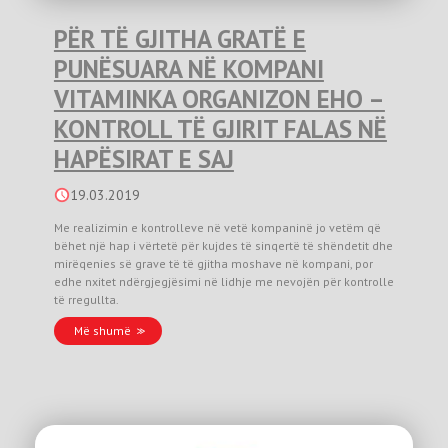
PËR TË GJITHA GRATË E
PUNËSUARA NË KOMPANI
VITAMINKA ORGANIZON EHO –
KONTROLL TË GJIRIT FALAS NË
HAPËSIRAT E SAJ
19.03.2019
Me realizimin e kontrolleve në vetë kompaninë jo vetëm që
bëhet një hap i vërtetë për kujdes të sinqertë të shëndetit dhe
mirëqenies së grave të të gjitha moshave në kompani, por
edhe nxitet ndërgjegjësimi në lidhje me nevojën për kontrolle
të rregullta.
Më shumë