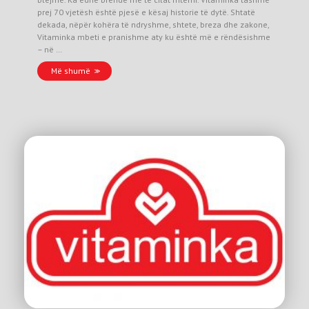
prej 70 vjetësh është pjesë e kësaj historie të dytë. Shtatë
dekada, nëpër kohëra të ndryshme, shtete, breza dhe zakone,
Vitaminka mbeti e pranishme aty ku është më e rëndësishme
– në …
Më shumë