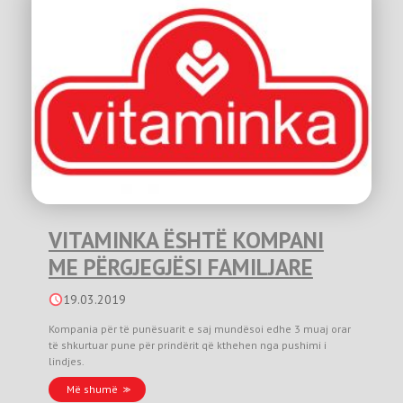
VITAMINKA ËSHTË KOMPANI
ME PËRGJEGJËSI FAMILJARE
19.03.2019
Kompania për të punësuarit e saj mundësoi edhe 3 muaj orar
të shkurtuar pune për prindërit që kthehen nga pushimi i
lindjes.
Më shumë