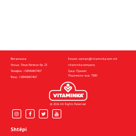
Витаминка
Емаил:
contact@vitaminka.com.mk
Улица: Леце Котески бр. 23
vitaminka.company
Телефон:
+38948407407
Град: Прилеп
Поштенски код: 7500
Факс:
+38948407407
© 2026 All Rights Reserved
Shtëpi