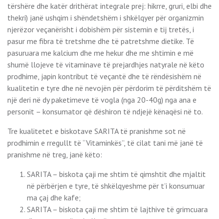
tërshëre dhe katër drithërat integrale prej: hikrre, gruri, elbi dhe
thekri) janë ushqim i shëndetshëm i shkëlqyer për organizmin
njerëzor veçanërisht i dobishëm për sistemin e tij tretës, i
pasur me fibra të tretshme dhe të patretshme dietike. Të
pasuruara me kalcium dhe me hekur dhe me shtimin e më
shumë llojeve të vitaminave të prejardhjes natyrale në këto
prodhime, japin kontribut të veçantë dhe të rëndësishëm në
kualitetin e tyre dhe në nevojën për përdorim të përditshëm të
një deri në dy paketimeve të vogla (nga 20-40g) nga ana e
personit – konsumator që dëshiron të ndjejë kënaqësi në to.
Tre kualitetet e biskotave SARITA të pranishme sot në
prodhimin e rregullt të “Vitaminkës”, të cilat tani më janë të
pranishme në treg, janë këto:
SARITA – biskota çaji me shtim të qimshtit dhe mjaltit
në përbërjen e tyre, të shkëlqyeshme për t’i konsumuar
ma çaj dhe kafe;
SARITA – biskota çaji me shtim të lajthive të grimcuara