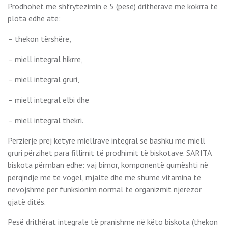
Prodhohet me shfrytëzimin e 5 (pesë) drithërave me kokrra të
plota edhe atë:
– thekon tërshëre,
– miell integral hikrre,
– miell integral gruri,
– miell integral elbi dhe
– miell integral thekri.
Përzierje prej këtyre miellrave integral së bashku me miell
gruri përzihet para fillimit të prodhimit të biskotave. SARITA
biskota përmban edhe: vaj bimor, komponentë qumështi në
përqindje më të vogël, mjaltë dhe më shumë vitamina të
nevojshme për funksionim normal të organizmit njerëzor
gjatë ditës.
Pesë drithërat integrale të pranishme në këto biskota (thekon