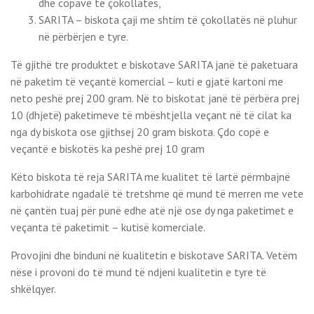
dhe copave të çokollatës,
SARITA – biskota çaji me shtim të çokollatës në pluhur
në përbërjen e tyre.
Të gjithë tre produktet e biskotave SARITA janë të paketuara
në paketim të veçantë komercial – kuti e gjatë kartoni me
neto peshë prej 200 gram. Në to biskotat janë të përbëra prej
10 (dhjetë) paketimeve të mbështjella veçant në të cilat ka
nga dy biskota ose gjithsej 20 gram biskota. Çdo copë e
veçantë e biskotës ka peshë prej 10 gram
Këto biskota të reja SARITA me kualitet të lartë përmbajnë
karbohidrate ngadalë të tretshme që mund të merren me vete
në çantën tuaj për punë edhe atë një ose dy nga paketimet e
veçanta të paketimit – kutisë komerciale.
Provojini dhe binduni në kualitetin e biskotave SARITA. Vetëm
nëse i provoni do të mund të ndjeni kualitetin e tyre të
shkëlqyer.