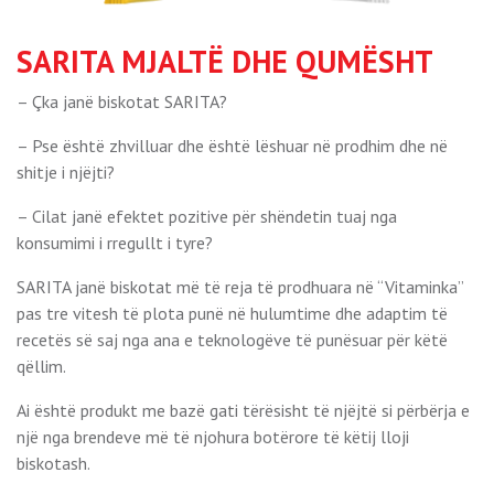
SARITA MJALTË DHE QUMËSHT
– Çka janë biskotat SARITA?
– Pse është zhvilluar dhe është lëshuar në prodhim dhe në
shitje i njëjti?
– Cilat janë efektet pozitive për shëndetin tuaj nga
konsumimi i rregullt i tyre?
SARITA janë biskotat më të reja të prodhuara në “Vitaminka”
pas tre vitesh të plota punë në hulumtime dhe adaptim të
recetës së saj nga ana e teknologëve të punësuar për këtë
qëllim.
Ai është produkt me bazë gati tërësisht të njëjtë si përbërja e
një nga brendeve më të njohura botërore të këtij lloji
biskotash.