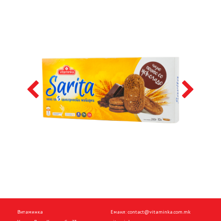
Витаминка
Емаил:
contact@vitaminka.com.mk