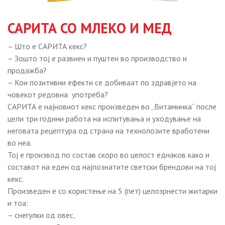
САРИТА СО МЛЕКО И МЕД
– Што е САРИТА кекс?
– Зошто тој е развиен и пуштен во производство и
продажба?
– Кои позитивни ефекти се добиваат по здравjeто на
човекот редовна употреба?
САРИТА е најновиот кекс произведен во „Витаминка“ после
цели три години работа на испитувања и уходување на
неговата рецептура од страна на технолозите вработени
во неа.
Тој е производ по состав скоро во целост еднаков како и
составот на еден од најпознатите светски брендови на тој
кекс.
Произведен е со користење на 5 (пет) целозрнести житарки
и тоа:
– снегулки од овес,