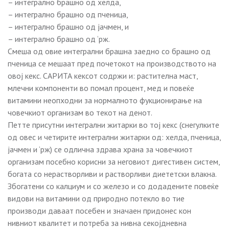
– интегрално брашно од хелда,
– интегрално брашно од пченица,
– интегрално брашно од јачмен, и
– интегрално брашно од ‘рж.
Смеша од овие интегрални брашна заедно со брашно од
пченица се мешаат пред почетокот на производството на
овој кекс. САРИТА кексот содржи и: растителна маст,
млечни компоненти во помал процент, мед и повеќе
витамини неопходни за нормалното фукционирање на
човечкиот организам во текот на денот.
Петте присутни интегрални житарки во тој кекс (снегулките
од овес и четирите интегрални житарки од: хелда, пченица,
јачмен и ‘рж) се одлична здрава храна за човечкиот
организам посебно корисни за неговиот дигестивен систем,
богата со нерастворливи и растворливи диететски влакна.
Збогатени со калциум и со железо и со додадените повеќе
видови на витамини од природно потекло во тие
производи даваат посебен и значаен придонес кон
нивниот квалитет и потреба за нивна секојдневна