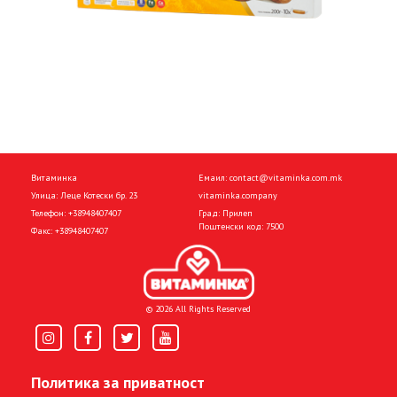
Витаминка
Емаил:
contact@vitaminka.com.mk
Улица: Леце Котески бр. 23
vitaminka.company
Телефон:
+38948407407
Град: Прилеп
Поштенски код: 7500
Факс:
+38948407407
© 2026 All Rights Reserved
Политика за приватност