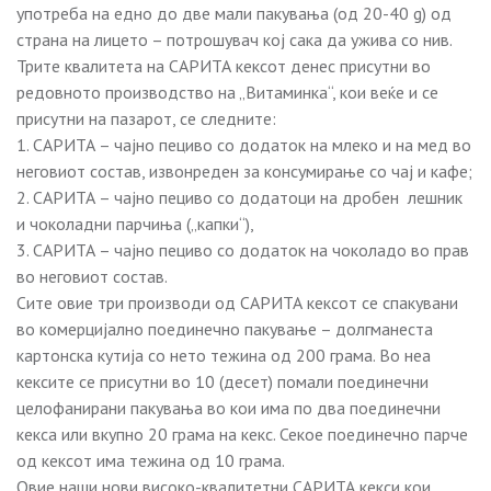
употреба на едно до две мали пакувања (од 20-40 g) од
страна на лицето – потрошувач кој сака да ужива со нив.
Трите квалитета на САРИТА кексот денес присутни во
редовното производство на „Витаминка“, кои веќе и се
присутни на пазарот, се следните:
1. САРИТА – чајно пециво со додаток на млеко и на мед во
неговиот состав, извонреден за консумирање со чај и кафе;
2. САРИТА – чајно пециво со додатоци на дробен лешник
и чоколадни парчиња („капки“),
3. САРИТА – чајно пециво со додаток на чоколадо во прав
во неговиот состав.
Сите овие три производи од САРИТА кексот се спакувани
во комерцијално поединечно пакување – долгманеста
картонска кутија со нето тежина од 200 грама. Во неа
кексите се присутни во 10 (десет) помали поединечни
целофанирани пакувања во кои има по два поединечни
кекса или вкупно 20 грама на кекс. Секое поединечно парче
од кексот има тежина од 10 грама.
Овие наши нови високо-квалитетни САРИТА кекси кои