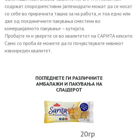
содржат спородигестивни јаглехидрати можат да се носат
со себе во прирачната ташна за на работа, и тоа едно или
две од поединечните пакувања сместени во
комерцијалното пакување – кутијата.
Пробајте ги и уверете се во квалитетот на САРИТА кексите.
Само со проба ќе можете да го почувствувате нивниот
извонреден квалитет.
ПОГЛЕДНЕТЕ ГИ РАЗЛИЧНИТЕ
АМБАЛАЖИ И ПАКУВАЊА НА
СЛАЈДЕРОТ
20гр