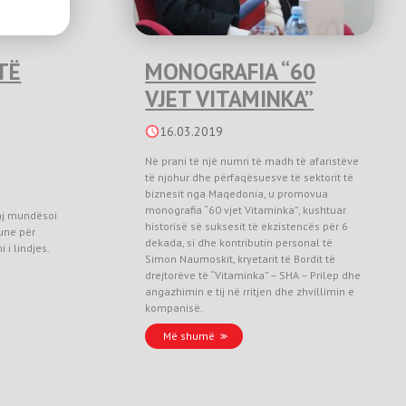
TË
MONOGRAFIA “60
VJET VITAMINKA”
16.03.2019
Në prani të një numri të madh të afaristëve
të njohur dhe përfaqësuesve të sektorit të
biznesit nga Maqedonia, u promovua
monografia “60 vjet Vitaminka”, kushtuar
aj mundësoi
historisë së suksesit të ekzistencës për 6
une për
dekada, si dhe kontributin personal të
 i lindjes.
Simon Naumoskit, kryetarit të Bordit të
drejtorëve të “Vitaminka” – SHA – Prilep dhe
angazhimin e tij në rritjen dhe zhvillimin e
kompanisë.
Më shumë