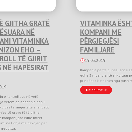
Ë GJITHA GRATË
VITAMINKA ËSH
NËSUARA NË
KOMPANI ME
ANI VITAMINKA
PËRGJEGJËSI
NIZON EHO –
FAMILJARE
OLL TË GJIRIT
19.03.2019
 NË HAPËSIRAT
Kompania për të punësuarit e s
edhe 3 muaj orar të shkurtuar p
prindërit që kthehen nga pushimi
2019
Më shumë
in e kontrolleve në vetë
jo vetëm që bëhet një hap i
 kujdes të sinqertë të shëndetit
ies së grave të të gjitha
 kompani, por edhe nxitet
imi në lidhje me nevojën për
 rregullta.