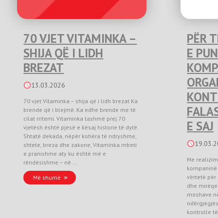
70 VJET VITAMINKA –
PËR T
SHIJA QË I LIDH
E PU
BREZAT
KOMP
ORGA
13.03.2026
KONTR
70 vjet Vitaminka – shija që i lidh brezat Ka
FALAS
brende që i blejmë. Ka edhe brende me të
cilat rritemi. Vitaminka tashmë prej 70
E SAJ
vjetësh është pjesë e kësaj historie të dytë.
Shtatë dekada, nëpër kohëra të ndryshme,
19.03.
shtete, breza dhe zakone, Vitaminka mbeti
e pranishme aty ku është më e
Me realizim
rëndësishme – në …
kompaninë 
vërtetë për
Më shumë
dhe mirëqen
moshave në
ndërgjegjës
kontrolle të