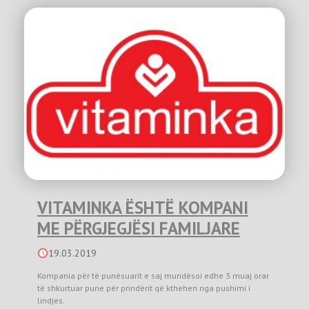
VITAMINKA ËSHTË KOMPANI
ME PËRGJEGJËSI FAMILJARE
19.03.2019
Kompania për të punësuarit e saj mundësoi edhe 3 muaj orar
të shkurtuar pune për prindërit që kthehen nga pushimi i
lindjes.