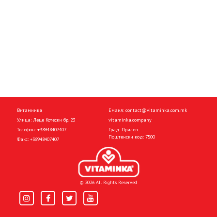
Витаминка
Емаил:
contact@vitaminka.com.mk
Улица: Леце Котески бр. 23
vitaminka.company
Телефон:
+38948407407
Град: Прилеп
Поштенски код: 7500
Факс:
+38948407407
© 2026 All Rights Reserved