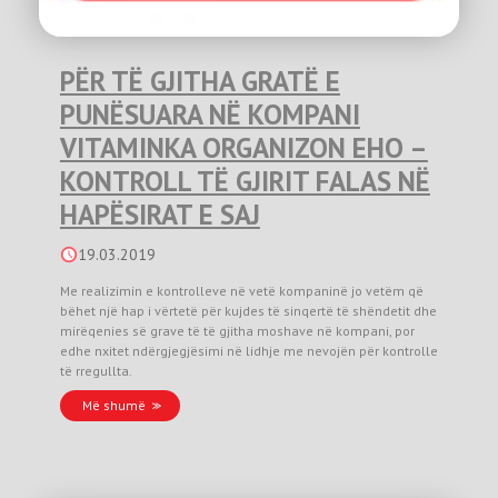
PËR TË GJITHA GRATË E
PUNËSUARA NË KOMPANI
VITAMINKA ORGANIZON EHO –
KONTROLL TË GJIRIT FALAS NË
HAPËSIRAT E SAJ
19.03.2019
Me realizimin e kontrolleve në vetë kompaninë jo vetëm që
bëhet një hap i vërtetë për kujdes të sinqertë të shëndetit dhe
mirëqenies së grave të të gjitha moshave në kompani, por
edhe nxitet ndërgjegjësimi në lidhje me nevojën për kontrolle
të rregullta.
Më shumë