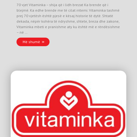
70 vjet Vitaminka – shija që i lidh brezat Ka brende që i
blejmë. Ka edhe brende me të cilat rritemi. Vitaminka tashmë
prej 70 vjetësh është pjesë e kësaj historie të dytë. Shtatë
dekada, nëpër kohëra të ndryshme, shtete, breza dhe zakone,
Vitaminka mbeti e pranishme aty ku është më e rëndësishme
– në …
Më shumë