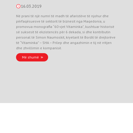
16.03.2019
Në prani të një numri të madh të afaristëve të njohur dhe
përfaqësuesve të sektorit të biznesit nga Maqedonia, u
promovua monografia “60 vjet Vitaminka”, kushtuar historisë
së suksesit të ekzistencës për 6 dekada, si dhe kontributin
personal të Simon Naumoskit, kryetarit të Bordit të drejtorëve
të “Vitaminka” – SHA – Prilep dhe angazhimin e tij në rritjen
dhe zhvillimin e kompanisë.
Më shumë