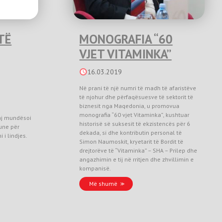
TË
MONOGRAFIA “60
VJET VITAMINKA”
16.03.2019
Në prani të një numri të madh të afaristëve
të njohur dhe përfaqësuesve të sektorit të
biznesit nga Maqedonia, u promovua
monografia “60 vjet Vitaminka”, kushtuar
aj mundësoi
historisë së suksesit të ekzistencës për 6
une për
dekada, si dhe kontributin personal të
 i lindjes.
Simon Naumoskit, kryetarit të Bordit të
drejtorëve të “Vitaminka” – SHA – Prilep dhe
angazhimin e tij në rritjen dhe zhvillimin e
kompanisë.
Më shumë