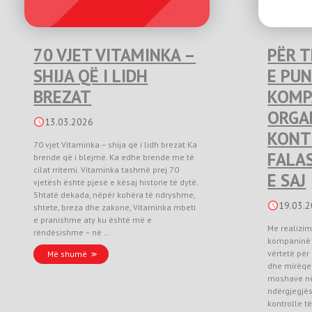
70 VJET VITAMINKA –
PËR T
SHIJA QË I LIDH
E PU
BREZAT
KOMP
ORGA
13.03.2026
KONTR
70 vjet Vitaminka – shija që i lidh brezat Ka
FALAS
brende që i blejmë. Ka edhe brende me të
cilat rritemi. Vitaminka tashmë prej 70
E SAJ
vjetësh është pjesë e kësaj historie të dytë.
Shtatë dekada, nëpër kohëra të ndryshme,
19.03.
shtete, breza dhe zakone, Vitaminka mbeti
e pranishme aty ku është më e
Me realizim
rëndësishme – në …
kompaninë 
vërtetë për
Më shumë
dhe mirëqen
moshave në
ndërgjegjës
kontrolle të