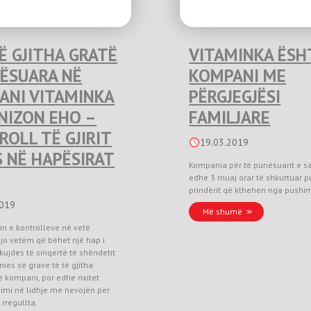
Ë GJITHA GRATË
VITAMINKA ËSH
NËSUARA NË
KOMPANI ME
ANI VITAMINKA
PËRGJEGJËSI
NIZON EHO –
FAMILJARE
OLL TË GJIRIT
19.03.2019
 NË HAPËSIRAT
Kompania për të punësuarit e s
edhe 3 muaj orar të shkurtuar p
prindërit që kthehen nga pushimi
2019
Më shumë
in e kontrolleve në vetë
jo vetëm që bëhet një hap i
 kujdes të sinqertë të shëndetit
ies së grave të të gjitha
 kompani, por edhe nxitet
imi në lidhje me nevojën për
 rregullta.