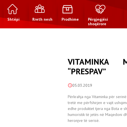
Shtëpi
Rreth nesh
Prodhime
Përgjegjësi
shoqërore
VITAMINKA 
“PRESPAV”
05.03.2019
Përkrahja nga Vitaminka për serin
tretë me përfshirjen e vajit ushqimor 
edhe produktet tjera nga Bota e shi
humoristik të jetës në Maqedoni dhe
heronjve të serisë.