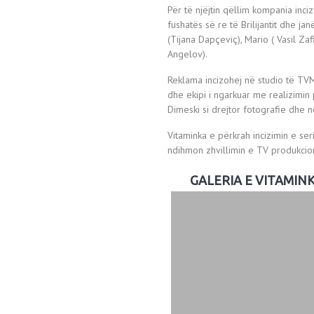
Për të njëjtin qëllim kompania inc
fushatës së re të Brilijantit dhe ja
(Tijana Dapçeviç), Mario ( Vasil Zaf
Angelov).
Reklama incizohej në studio të TVM, 
dhe ekipi i ngarkuar me realizimin
Dimeski si drejtor fotografie dhe n
Vitaminka e përkrah incizimin e ser
ndihmon zhvillimin e TV produkci
GALERIA E VITAMIN