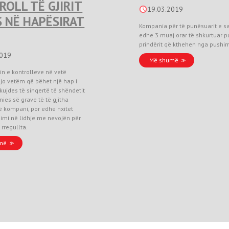
OLL TË GJIRIT
19.03.2019
 NË HAPËSIRAT
Kompania për të punësuarit e s
edhe 3 muaj orar të shkurtuar p
prindërit që kthehen nga pushimi
2019
Më shumë
in e kontrolleve në vetë
jo vetëm që bëhet një hap i
 kujdes të sinqertë të shëndetit
ies së grave të të gjitha
 kompani, por edhe nxitet
imi në lidhje me nevojën për
 rregullta.
më