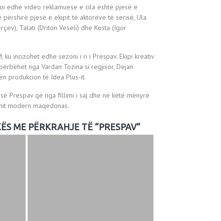
izoi edhe video reklamuese e cila është pjesë e
në përshirë pjesë e ekipit të aktorëve të serisë, Ula
irçev), Talati (Driton Veseli) dhe Kosta (Igor
ku incizohet edhe sezoni i ri i Prespav. Ekipi kreativ
 përbëhet nga Vardan Tozina si regjisor, Dejan
ën produkcion të Idea Plus-it.
isë Prespav që nga fillimi i saj dhe në këtë mënyrë
onit modern maqedonas.
KËS ME PËRKRAHJE TË “PRESPAV”