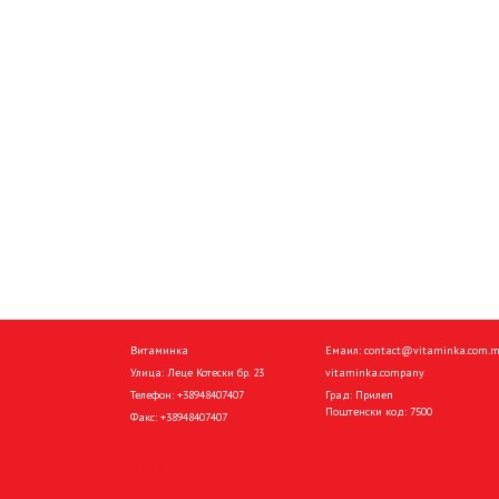
Витаминка
Емаил:
contact@vitaminka.com.
Улица: Леце Котески бр. 23
vitaminka.company
Телефон:
+38948407407
Град: Прилеп
Поштенски код: 7500
Факс:
+38948407407
Shtëpi