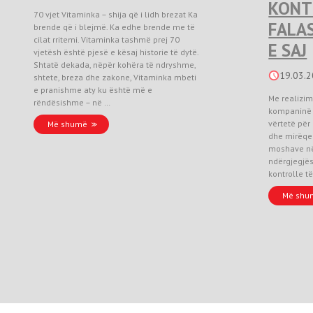
KONTR
70 vjet Vitaminka – shija që i lidh brezat Ka
FALAS
brende që i blejmë. Ka edhe brende me të
cilat rritemi. Vitaminka tashmë prej 70
E SAJ
vjetësh është pjesë e kësaj historie të dytë.
Shtatë dekada, nëpër kohëra të ndryshme,
19.03.
shtete, breza dhe zakone, Vitaminka mbeti
e pranishme aty ku është më e
Me realizim
rëndësishme – në …
kompaninë 
vërtetë për
Më shumë
dhe mirëqen
moshave në
ndërgjegjës
kontrolle të
Më shu