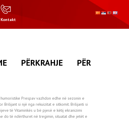
Kontakt
ME PËRKRAHJE PËR
ë humoristike Prespav vazhdon edhe në sezonin e
Brilijant si një nga rekuizitat e sitkomit. Brilijanti si
jeve të Vitaminkës u bë pjesë e këtij ekranizimi
 do të ndërthuret në tregimin, situatat dhe jetët e