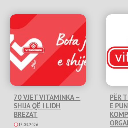
70 VJET VITAMINKA –
PËR T
SHIJA QË I LIDH
E PU
BREZAT
KOMP
ORGA
13.03.2026