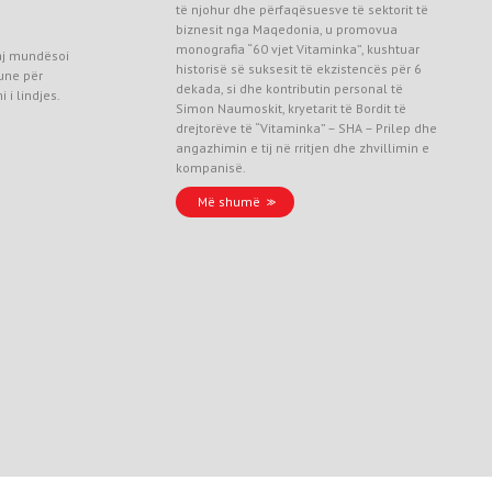
të njohur dhe përfaqësuesve të sektorit të
biznesit nga Maqedonia, u promovua
monografia “60 vjet Vitaminka”, kushtuar
aj mundësoi
historisë së suksesit të ekzistencës për 6
une për
dekada, si dhe kontributin personal të
 i lindjes.
Simon Naumoskit, kryetarit të Bordit të
drejtorëve të “Vitaminka” – SHA – Prilep dhe
angazhimin e tij në rritjen dhe zhvillimin e
kompanisë.
Më shumë