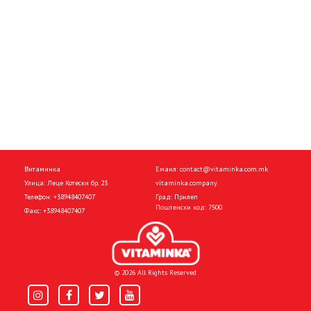
Витаминка
Емаил:
contact@vitaminka.com.mk
Улица: Леце Котески бр. 23
vitaminka.company
Телефон:
+38948407407
Град: Прилеп
Поштенски код: 7500
Факс:
+38948407407
© 2026 All Rights Reserved