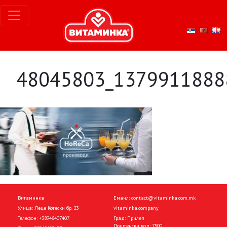
48045803_1379911888
Витаминка
Емаил:
contact@vitaminka.com.mk
Улица: Леце Котески бр. 23
vitaminka.company
Телефон:
+38948407407
Град: Прилеп
Поштенски код: 7500