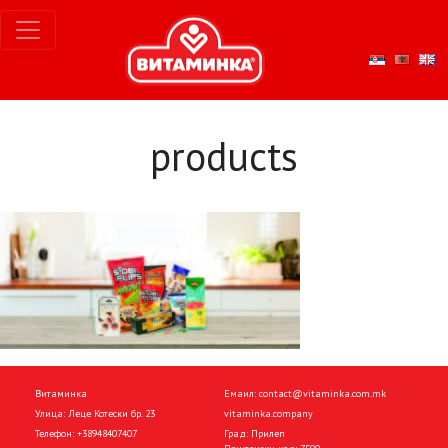
products
Витаминка
Емаил:
contact@vitaminka.com.mk
Улица: Леце Котески бр. 23
vitaminka.company
Телефон:
+38948407407
Град: Прилеп