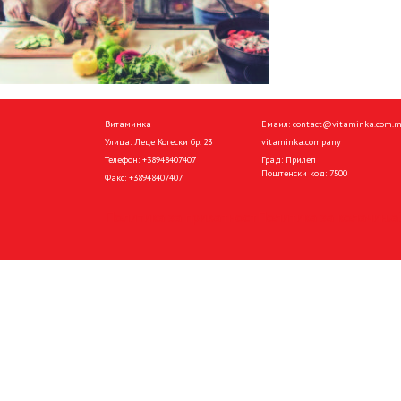
Витаминка
Емаил:
contact@vitaminka.com.
Улица: Леце Котески бр. 23
vitaminka.company
Телефон:
+38948407407
Град: Прилеп
Поштенски код: 7500
Факс:
+38948407407
Политика за приватност
Политика за колачиња