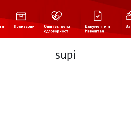
ти
Производи
Општествена
Документи и
За
одговорност
Извештаи
supi