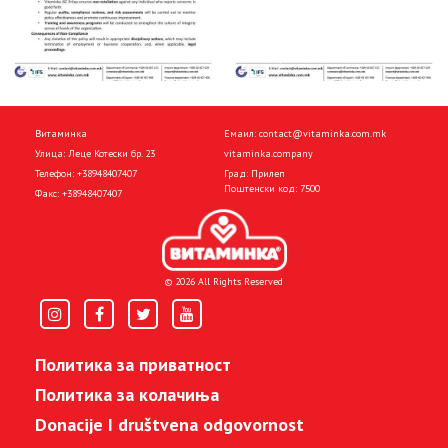
Витаминка
Емаил:
contact@vitaminka.com.mk
Улица: Леце Котески бр. 23
vitaminka.company
Телефон:
+38948407407
Град: Прилеп
Поштенски код: 7500
Факс:
+38948407407
© 2026 All Rights Reserved
Политика за приватност
Политика за колачиња
Donacije I društvena odgovornost