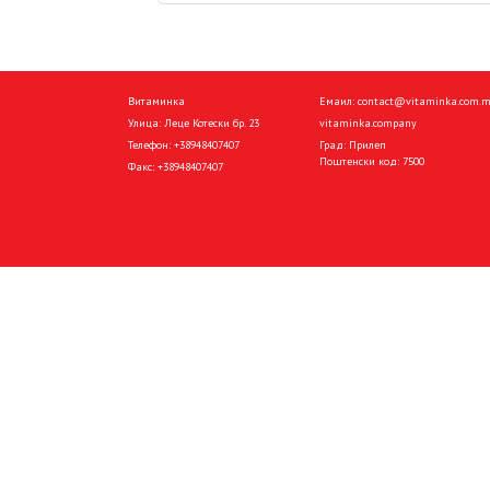
Витаминка
Емаил:
contact@vitaminka.com.
Улица: Леце Котески бр. 23
vitaminka.company
Телефон:
+38948407407
Град: Прилеп
Поштенски код: 7500
Факс:
+38948407407
Политика за приватност
Политика за колачиња