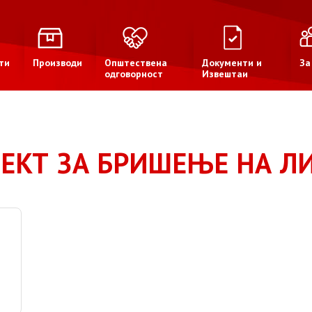
ти
Производи
Општествена
Документи и
За
одговорност
Извештаи
ЈЕКТ ЗА БРИШЕЊЕ НА 