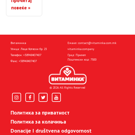
Прочитај
повеќе »
Витаминка
Емаил:
contact@vitaminka.com.mk
Улица: Леце Котески бр. 23
vitaminka.company
Телефон:
+38948407407
Град: Прилеп
Поштенски код: 7500
Факс:
+38948407407
© 2026 All Rights Reserved
Политика за приватност
Политика за колачиња
Donacije I društvena odgovornost