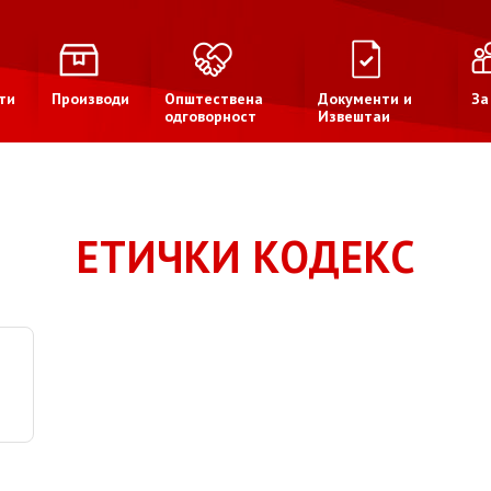
ти
Производи
Општествена
Документи и
За
одговорност
Извештаи
ЕТИЧКИ КОДЕКС