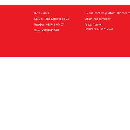
Витаминка
Емаил:
contact@vitaminka.com.
Улица: Леце Котески бр. 23
vitaminka.company
Телефон:
+38948407407
Град: Прилеп
Поштенски код: 7500
Факс:
+38948407407
Политика за приватност
Политика за колачиња