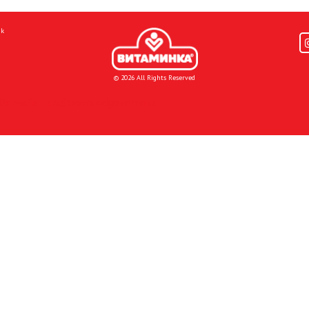
mk
© 2026 All Rights Reserved
Donacije I društvena odgovornost