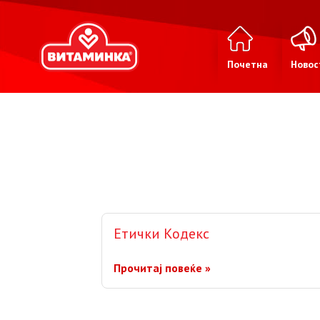
Почетна
Новос
Етички Кодекс
Прочитај повеќе »