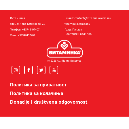
Витаминка
Емаил:
contact@vitaminka.com.mk
Улица: Леце Котески бр. 23
vitaminka.company
Телефон:
+38948407407
Град: Прилеп
Поштенски код: 7500
Факс:
+38948407407
© 2026 All Rights Reserved
Политика за приватност
Политика за колачиња
Donacije I društvena odgovornost