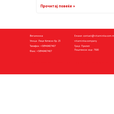
Прочитај повеќе »
Витаминка
Емаил:
contact@vitaminka.com.
Улица: Леце Котески бр. 23
vitaminka.company
Телефон:
+38948407407
Град: Прилеп
Поштенски код: 7500
Факс:
+38948407407
Политика за приватност
Политика за колачиња