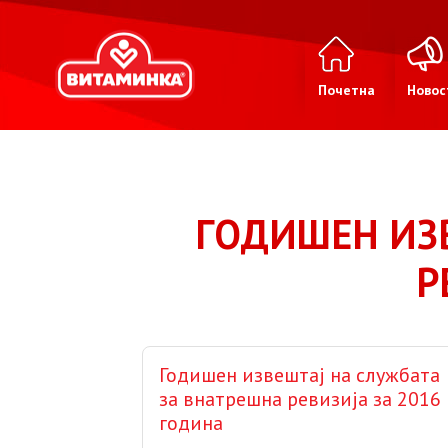
Почетна
Новос
ГОДИШЕН ИЗ
Р
Годишен извештај на службата
за внатрешна ревизија за 2016
година