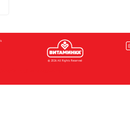
mk
© 2026 All Rights Reserved
Donacije I društvena odgovornost