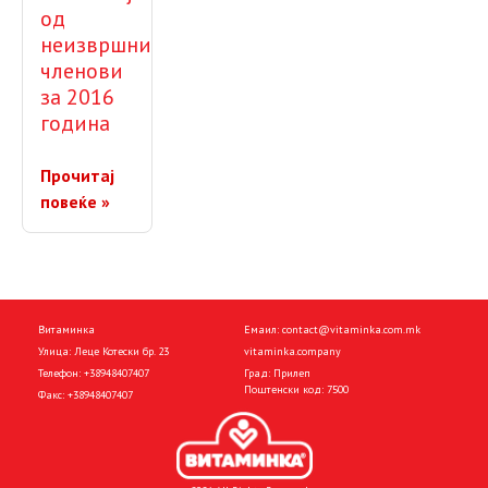
од
неизвршни
членови
за 2016
година
Прочитај
повеќе »
Витаминка
Емаил:
contact@vitaminka.com.mk
Улица: Леце Котески бр. 23
vitaminka.company
Телефон:
+38948407407
Град: Прилеп
Поштенски код: 7500
Факс:
+38948407407