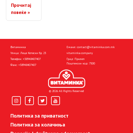
Прочитај
повеќе »
Витаминка
Емаил:
contact@vitaminka.com.mk
Улица: Леце Котески бр. 23
vitaminka.company
Телефон:
+38948407407
Град: Прилеп
Поштенски код: 7500
Факс:
+38948407407
© 2026 All Rights Reserved
Политика за приватност
Политика за колачиња