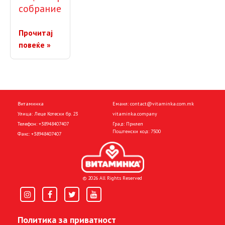
собрание
Прочитај
повеќе »
Витаминка
Емаил:
contact@vitaminka.com.mk
Улица: Леце Котески бр. 23
vitaminka.company
Телефон:
+38948407407
Град: Прилеп
Поштенски код: 7500
Факс:
+38948407407
© 2026 All Rights Reserved
Политика за приватност