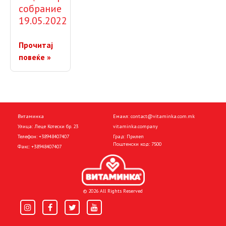
собрание
19.05.2022
Прочитај
повеќе »
Витаминка
Емаил:
contact@vitaminka.com.mk
Улица: Леце Котески бр. 23
vitaminka.company
Телефон:
+38948407407
Град: Прилеп
Поштенски код: 7500
Факс:
+38948407407
© 2026 All Rights Reserved