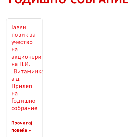
Јавен
повик за
учество
на
акционерите
на П.И.
„Витаминка„
а.д.
Прилеп
на
Годишно
собрание
Прочитај
повеќе »