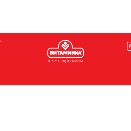
mk
© 2026 All Rights Reserved
Donacije I društvena odgovornost