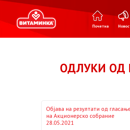
Почетна
Новос
ОДЛУКИ ОД 
Објава на резултати од гласањ
на Акционерско собрание
28.05.2021