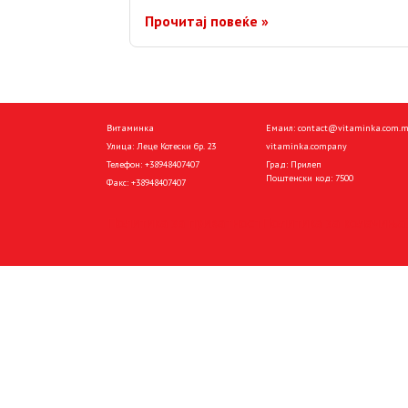
Прочитај повеќе »
Витаминка
Емаил:
contact@vitaminka.com.
Улица: Леце Котески бр. 23
vitaminka.company
Телефон:
+38948407407
Град: Прилеп
Поштенски код: 7500
Факс:
+38948407407
Политика за приватност
Политика за колачиња