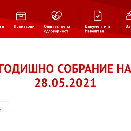
ти
Производи
Општествена
Документи и
За
одговорност
Извештаи
ГОДИШНО СОБРАНИЕ Н
28.05.2021
е