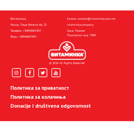
Витаминка
Емаил:
contact@vitaminka.com.mk
Улица: Леце Котески бр. 23
vitaminka.company
Телефон:
+38948407407
Град: Прилеп
Поштенски код: 7500
Факс:
+38948407407
© 2026 All Rights Reserved
Политика за приватност
Политика за колачиња
Donacije I društvena odgovornost