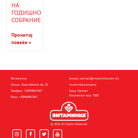
НА
ГОДИШНО
СОБРАНИЕ
Прочитај
повеќе »
Витаминка
Емаил:
contact@vitaminka.com.mk
Улица: Леце Котески бр. 23
vitaminka.company
Телефон:
+38948407407
Град: Прилеп
Поштенски код: 7500
Факс:
+38948407407
© 2026 All Rights Reserved