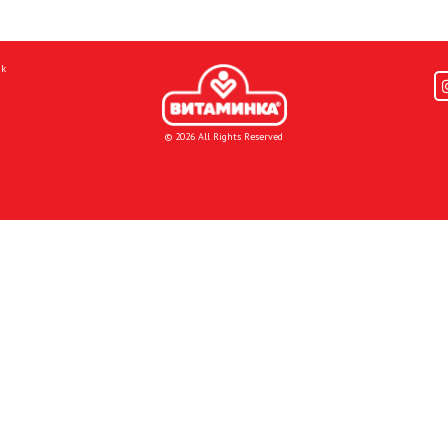
mk
© 2026 All Rights Reserved
Donacije I društvena odgovornost