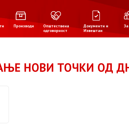
ти
Производи
Општествена
Документи и
За
одговорност
Извештаи
АЊЕ НОВИ ТОЧКИ ОД ДН