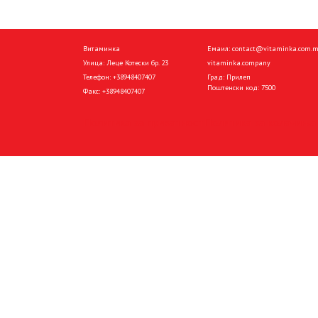
Витаминка
Емаил:
contact@vitaminka.com.
Улица: Леце Котески бр. 23
vitaminka.company
Телефон:
+38948407407
Град: Прилеп
Поштенски код: 7500
Факс:
+38948407407
Политика за приватност
Политика за колачиња