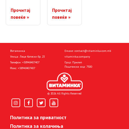
Прочитај
Прочитај
повеќе »
повеќе »
Витаминка
Емаил:
contact@vitaminka.com.mk
Улица: Леце Котески бр. 23
vitaminka.company
Телефон:
+38948407407
Град: Прилеп
Поштенски код: 7500
Факс:
+38948407407
© 2026 All Rights Reserved
Политика за приватност
Политика за колачиња