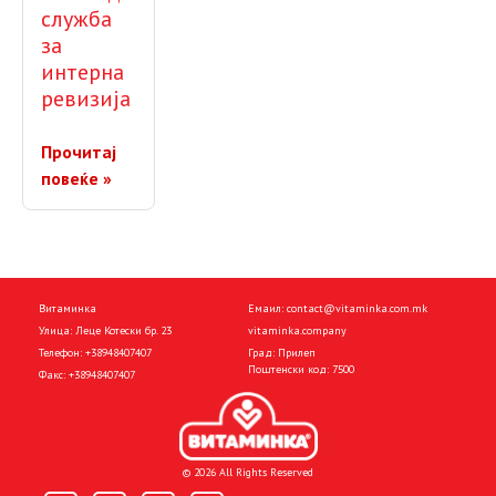
служба
за
интерна
ревизија
Прочитај
повеќе »
Витаминка
Емаил:
contact@vitaminka.com.mk
Улица: Леце Котески бр. 23
vitaminka.company
Телефон:
+38948407407
Град: Прилеп
Поштенски код: 7500
Факс:
+38948407407
© 2026 All Rights Reserved