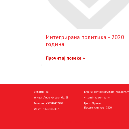
Интегрирана политика – 2020
година
Прочитај повеќе »
Витаминка
Емаил:
contact@vitaminka.com.
Улица: Леце Котески бр. 23
vitaminka.company
Телефон:
+38948407407
Град: Прилеп
Поштенски код: 7500
Факс:
+38948407407
Политика за приватност
Политика за колачиња