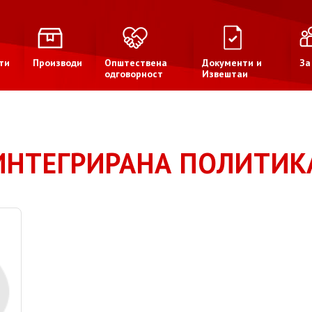
ти
Производи
Општествена
Документи и
За
одговорност
Извештаи
ИНТЕГРИРАНА ПОЛИТИК