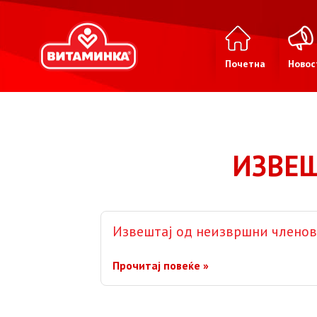
Почетна
Новос
ИЗВЕШ
Извештај од неизвршни члено
Прочитај повеќе »