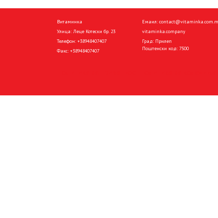
Витаминка
Емаил:
contact@vitaminka.com.
Улица: Леце Котески бр. 23
vitaminka.company
Телефон:
+38948407407
Град: Прилеп
Поштенски код: 7500
Факс:
+38948407407
Политика за приватност
Политика за колачиња