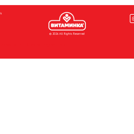
mk
© 2026 All Rights Reserved
Donacije I društvena odgovornost