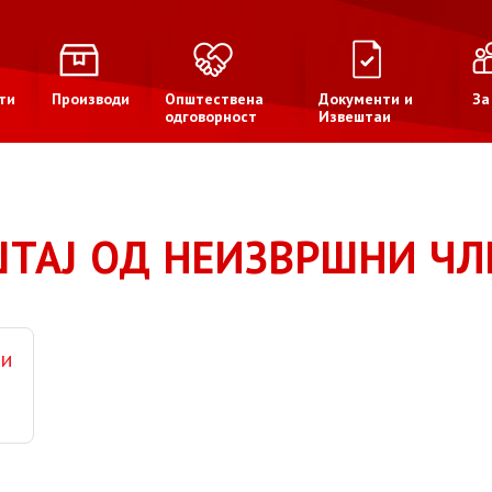
ти
Производи
Општествена
Документи и
За
одговорност
Извештаи
ТАЈ ОД НЕИЗВРШНИ Ч
ви