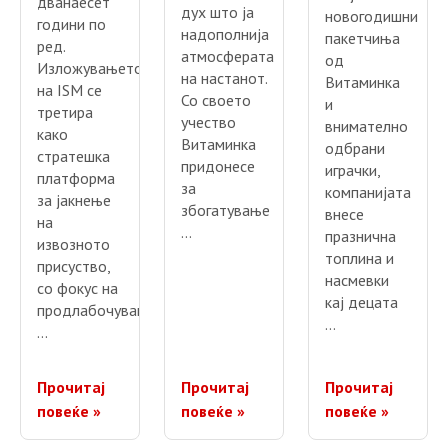
дванаесет
дух што ја
новогодишни
години по
надополнија
пакетчиња
ред.
атмосферата
од
Изложувањето
на настанот.
Витаминка
на ISM се
Со своето
и
третира
учество
внимателно
како
Витаминка
одбрани
стратешка
придонесе
играчки,
платформа
за
компанијата
за јакнење
збогатување
внесе
на
…
празнична
извозното
топлина и
присуство,
насмевки
со фокус на
кај децата
продлабочување
…
…
Прочитај
Прочитај
Прочитај
повеќе »
повеќе »
повеќе »