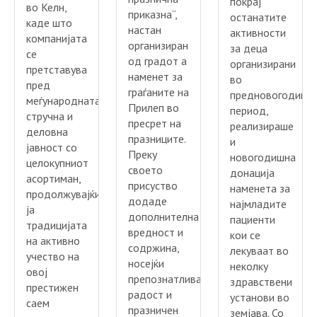
покрај
во Келн,
приказна“,
останатите
каде што
настан
активности
компанијата
организиран
за деца
се
од градот а
организирани
претставува
наменет за
во
пред
граѓаните на
предновогодишн
меѓународната
Прилеп во
период,
стручна и
пресрет на
реализираше
деловна
празниците.
и
јавност со
Преку
новогодишна
целокупниот
своето
донација
асортиман,
присуство
наменета за
продолжувајќи
додаде
најмладите
ја
дополнителна
пациенти
традицијата
вредност и
кои се
на активно
содржина,
лекуваат во
учество на
носејќи
неколку
овој
препознатлива
здравствени
престижен
радост и
установи во
саем
празничен
земјава. Со