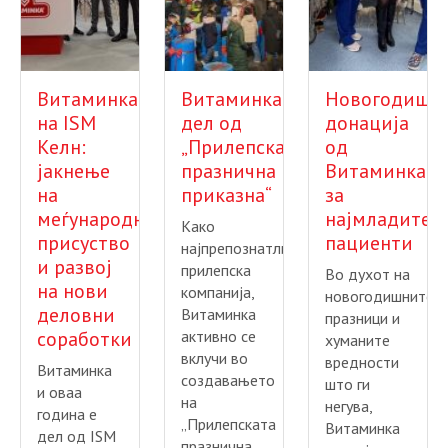
Витаминка
Витаминка
Новогодишн
на ISM
дел од
донација
Келн:
„Прилепската
од
јакнење
празнична
Витаминка
на
приказна“
за
меѓународното
најмладите
Како
присуство
пациенти
најпрепознатлива
и развој
прилепска
Во духот на
на нови
компанија,
новогодишните
деловни
Витаминка
празници и
соработки
активно се
хуманите
вклучи во
вредности
Витаминка
создавањето
што ги
и оваа
на
негува,
година е
„Прилепскатa
Витаминка
дел од ISM
празнична