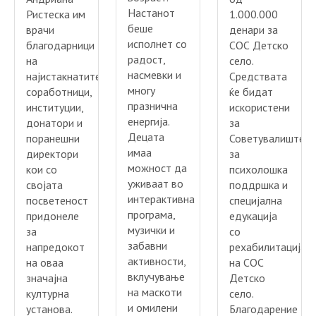
Настанот
Ристеска им
1.000.000
беше
врачи
денари за
исполнет со
благодарници
СОС Детско
радост,
на
село.
насмевки и
најистакнатите
Средствата
многу
соработници,
ќе бидат
празнична
институции,
искористени
енергија.
донатори и
за
Децата
поранешни
Советувалиште
имаа
директори
за
можност да
кои со
психолошка
уживаат во
својата
поддршка и
интерактивна
посветеност
специјална
програма,
придонеле
едукација
музички и
за
со
забавни
напредокот
рехабилитација
активности,
на оваа
на СОС
вклучување
значајна
Детско
на маскоти
културна
село.
и омилени
установа.
Благодарение