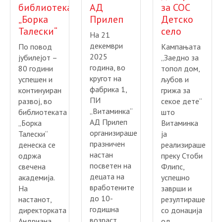
библиотеката
АД
за СОС
„Борка
Прилеп
Детско
Талески“
село
На 21
декември
По повод
Кампањата
2025
јубилејот –
„Заедно за
година, во
80 години
топол дом,
кругот на
успешен и
љубов и
фабрика 1,
континуиран
грижа за
ПИ
развој, во
секое дете“
„Витаминка“
библиотеката
што
АД Прилеп
„Борка
Витаминка
организираше
Талески“
ја
празничен
денеска се
реализираше
настан
одржа
преку Стоби
посветен на
свечена
Флипс,
децата на
академија.
успешно
вработените
На
заврши и
до 10-
настанот,
резултираше
годишна
директорката
со донација
возраст.
Андриана
од