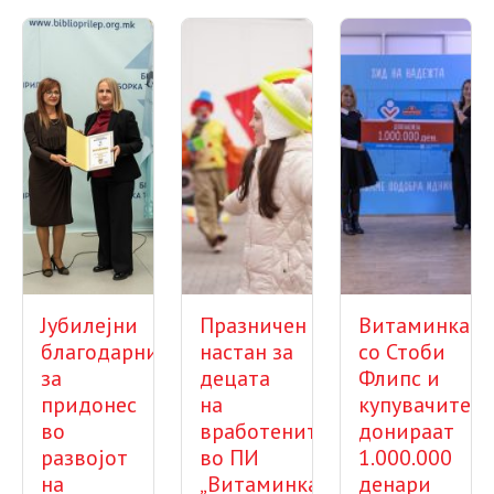
Јубилејни
Празничен
Витаминка
благодарници
настан за
со Стоби
за
децата
Флипс и
придонес
на
купувачите
во
вработените
донираат
развојот
во ПИ
1.000.000
на
„Витаминка“
денари