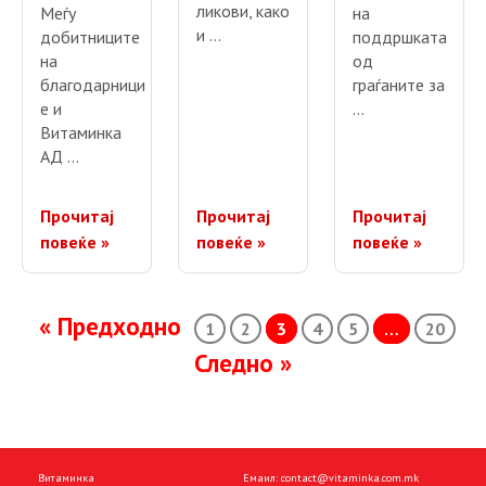
ликови, како
Меѓу
на
и …
добитниците
поддршката
на
од
благодарници
граѓаните за
е и
…
Витаминка
АД …
Прочитај
Прочитај
Прочитај
повеќе »
повеќе »
повеќе »
Posts navigation
« Предходно
1
2
3
4
5
…
20
Следно »
Витаминка
Емаил:
contact@vitaminka.com.mk