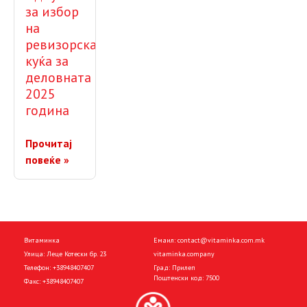
за избор
на
ревизорска
куќа за
деловната
2025
година
Прочитај
повеќе »
Витаминка
Емаил:
contact@vitaminka.com.mk
Улица: Леце Котески бр. 23
vitaminka.company
Телефон:
+38948407407
Град: Прилеп
Поштенски код: 7500
Факс:
+38948407407