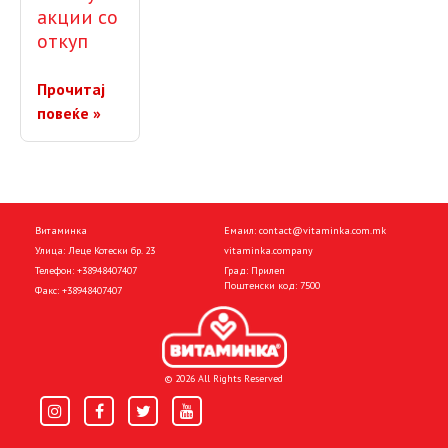
акции со
откуп
Прочитај
повеќе »
Витаминка
Емаил:
contact@vitaminka.com.mk
Улица: Леце Котески бр. 23
vitaminka.company
Телефон:
+38948407407
Град: Прилеп
Поштенски код: 7500
Факс:
+38948407407
© 2026 All Rights Reserved