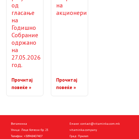
од
на
гласање
акционери
на
Годишно
Собрание
одржано
на
27.05.2026
год.
Прочитај
Прочитај
повеќе »
повеќе »
Витаминка
Емаил:
contact@vitaminka.com.mk
Улица: Леце Котески бр. 23
vitaminka.company
Телефон:
+38948407407
Град: Прилеп