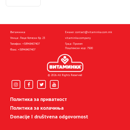
Витаминка
Емаил:
contact@vitaminka.com.mk
Улица: Леце Котески бр. 23
vitaminka.company
Телефон:
+38948407407
Град: Прилеп
Поштенски код: 7500
Факс:
+38948407407
© 2026 All Rights Reserved
Политика за приватност
Политика за колачиња
Donacije I društvena odgovornost