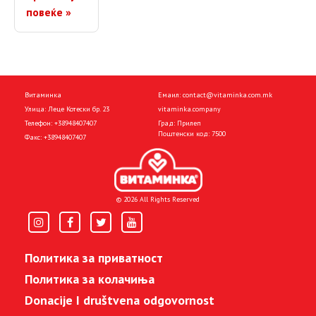
повеќе »
Витаминка
Емаил:
contact@vitaminka.com.mk
Улица: Леце Котески бр. 23
vitaminka.company
Телефон:
+38948407407
Град: Прилеп
Поштенски код: 7500
Факс:
+38948407407
© 2026 All Rights Reserved
Политика за приватност
Политика за колачиња
Donacije I društvena odgovornost