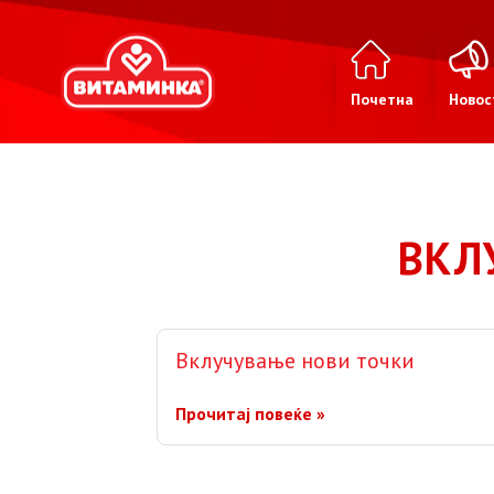
Почетна
Новос
ВКЛ
Вклучување нови точки
Прочитај повеќе »