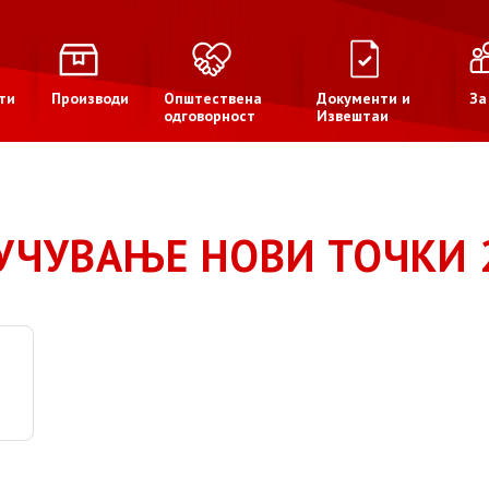
ти
Производи
Општествена
Документи и
За
одговорност
Извештаи
УЧУВАЊЕ НОВИ ТОЧКИ 