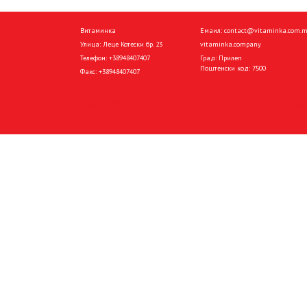
Витаминка
Емаил:
contact@vitaminka.com.
Улица: Леце Котески бр. 23
vitaminka.company
Телефон:
+38948407407
Град: Прилеп
Поштенски код: 7500
Факс:
+38948407407
Политика за приватност
Политика за колачиња