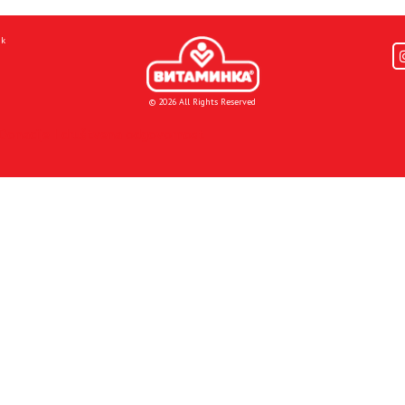
mk
© 2026 All Rights Reserved
Donacije I društvena odgovornost