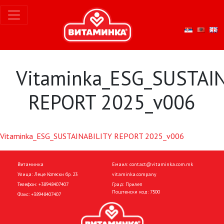
Vitaminka_ESG_SUSTAI
REPORT 2025_v006
Vitaminka_ESG_SUSTAINABILITY REPORT 2025_v006
Витаминка
Емаил:
contact@vitaminka.com.mk
Улица: Леце Котески бр. 23
vitaminka.company
Телефон:
+38948407407
Град: Прилеп
Поштенски код: 7500
Факс:
+38948407407